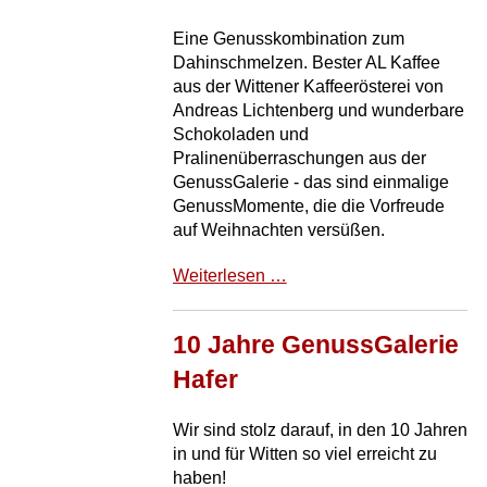
Eine Genusskombination zum
Dahinschmelzen. Bester AL Kaffee
aus der Wittener Kaffeerösterei von
Andreas Lichtenberg und wunderbare
Schokoladen und
Pralinenüberraschungen aus der
GenussGalerie - das sind einmalige
GenussMomente, die die Vorfreude
auf Weihnachten versüßen.
Der
Weiterlesen …
Kaffee-
Pralinen-
10 Jahre GenussGalerie
Adventskalender
ist
Hafer
da!
Wir sind stolz darauf, in den 10 Jahren
in und für Witten so viel erreicht zu
haben!