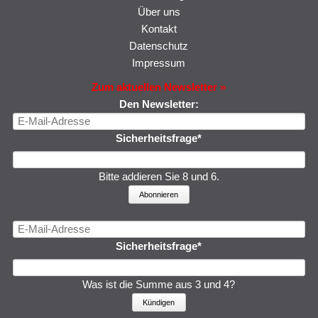
Über uns
Kontakt
Datenschutz
Impressum
Zum aktuellen Newsletter »
Den Newsletter:
E-
Mail-
Pflichtfeld
Sicherheitsfrage
*
Adresse
Bitte addieren Sie 8 und 6.
Abonnieren
E-
Mail-
Pflichtfeld
Sicherheitsfrage
*
Adresse
Was ist die Summe aus 3 und 4?
Kündigen