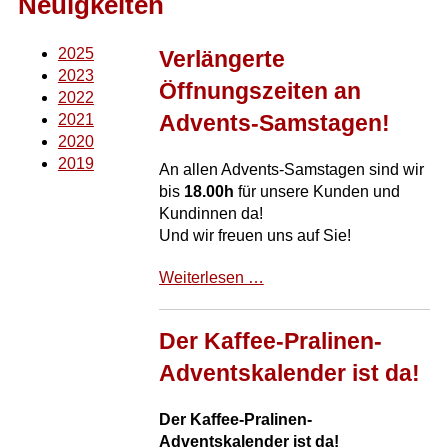
Neuigkeiten
2025
Verlängerte
2023
Öffnungszeiten an
2022
Advents-Samstagen!
2021
2020
2019
An allen Advents-Samstagen sind wir
bis
18.00h
für unsere Kunden und
Kundinnen da!
Und wir freuen uns auf Sie!
Verlängerte
Weiterlesen …
Öffnungszeiten
an
Der Kaffee-Pralinen-
Advents-
Samstagen!
Adventskalender ist da!
Der Kaffee-Pralinen-
Adventskalender ist da!