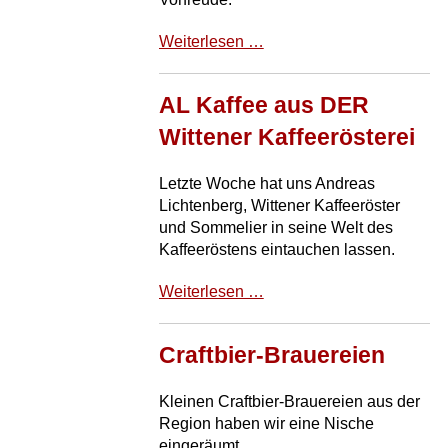
Weihnachten,
Weiterlesen …
Glitzer-
und
AL Kaffee aus DER
Glimmerzeit!
Wittener Kaffeerösterei
Letzte Woche hat uns Andreas
Lichtenberg, Wittener Kaffeeröster
und Sommelier in seine Welt des
Kaffeeröstens eintauchen lassen.
AL
Weiterlesen …
Kaffee
aus
Craftbier-Brauereien
DER
Wittener
Kaffeerösterei
Kleinen Craftbier-Brauereien aus der
Region haben wir eine Nische
eingeräumt.