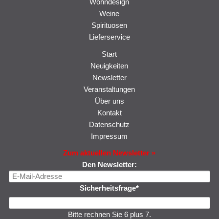
Wohndesign
Weine
Spirituosen
Lieferservice
Navigation
Start
überspringen
Neuigkeiten
Newsletter
Veranstaltungen
Über uns
Kontakt
Datenschutz
Impressum
Zum aktuellen Newsletter »
Den Newsletter:
E-
Mail-
Pflichtfeld
Sicherheitsfrage
*
Adresse
Bitte rechnen Sie 6 plus 7.